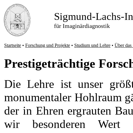
Sigmund-Lachs-Ins
für Imaginärdiagnostik
Startseite
•
Forschung und Projekte
•
Studium und Lehre
•
Über das
Prestigeträchtige Forsc
Die Lehre ist unser größ
monumentaler Hohlraum gäh
der in Ehren ergrauten Ba
wir besonderen Wert a